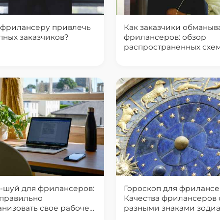
 фрилансеру привлечь
Как заказчики обманыв
пных заказчиков?
фрилансеров: обзор
распространенных схе
-шуй для фрилансеров:
Гороскоп для фрилансе
 правильно
Качества фрилансеров 
анизовать свое рабочее
разными знаками зоди
то в доме