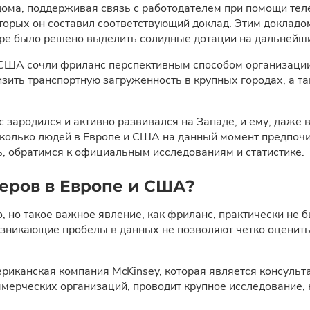
з дома, поддерживая связь с работодателем при помощи те
торых он составил соответствующий доклад. Этим доклад
е было решено выделить солидные дотации на дальнейши
 США сочли фриланс перспективным способом организации 
изить транспортную загруженность в крупных городах, а 
нс зародился и активно развивался на Западе, и ему, даж
сколько людей в Европе и США на данный момент предпочи
ь, обратимся к официальным исследованиям и статистике.
еров в Европе и США?
о, но такое важное явление, как фриланс, практически не
озникающие пробелы в данных не позволяют четко оценит
ериканская компания McKinsey, которая является консуль
мерческих организаций, проводит крупное исследование, 