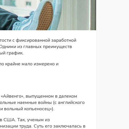
тости с фиксированной заработной
. Одними из главных преимуществ
ный график.
ло крайне мало измерено и
е «Айвенго», выпущенном в далеком
ольные наемные войны (с английского
или вольный копьеносец»).
в США. Так, ученым из
зации труда. Суть его заключалась в