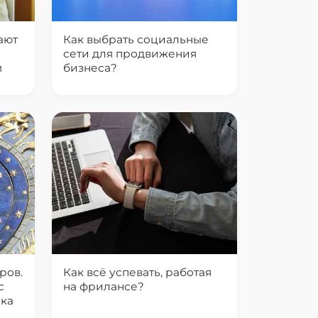
ают
Как выбрать социальные
сети для продвижения
м
бизнеса?
ров.
Как всё успевать, работая
с
на фрилансе?
ака