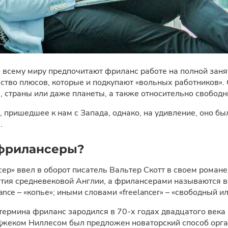
всему миру предпочитают фриланс работе на полной заня
ество плюсов, которые и подкупают «вольных работников»
, страны или даже планеты, а также относительно свобод
 пришедшее к нам с Запада, однако, на удивление, оно бы
.
 фрилансеры?
сер» ввел в оборот писатель Вальтер Скотт в своем роман
ытия средневековой Англии, а фрилансерами называются в
lance – «копье»; иными словами «freelancer» – «свободный 
ермина фриланс зародился в 70-х годах двадцатого века 
еком Ниллесом был предложен новаторский способ органи