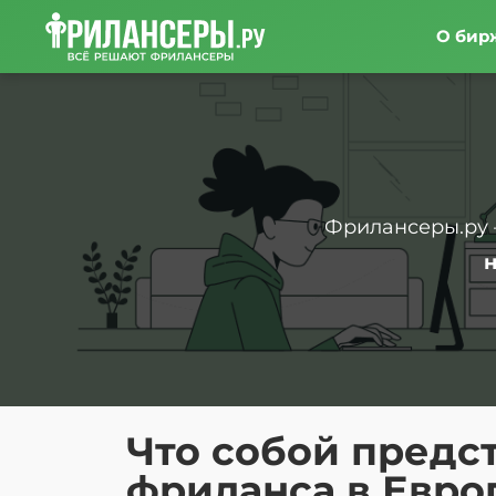
О бир
Фрилансеры.ру 
Что собой предст
фриланса в Евро