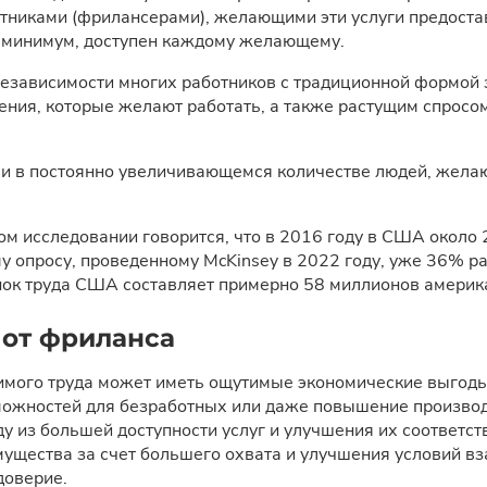
тниками (фрилансерами), желающими эти услуги предостав
ак минимум, доступен каждому желающему.
независимости многих работников с традиционной формой 
ения, которые желают работать, а также растущим спросо
е и в постоянно увеличивающемся количестве людей, жел
ом исследовании говорится, что в 2016 году в США около
му опросу, проведенному McKinsey в 2022 году, уже 36% р
ок труда США составляет примерно 58 миллионов америка
 от фриланса
мого труда может иметь ощутимые экономические выгоды, 
можностей для безработных или даже повышение производ
ду из большей доступности услуг и улучшения их соответс
мущества за счет большего охвата и улучшения условий в
оверие.