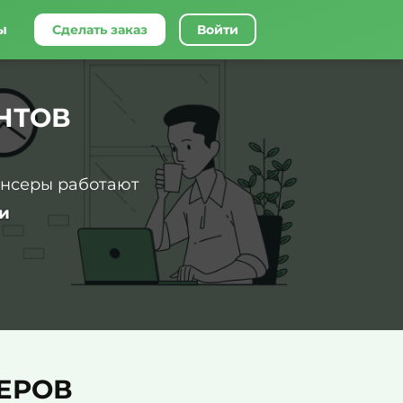
ы
Сделать заказ
Войти
НТОВ
ансеры работают
и
ЕРОВ